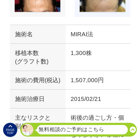
施術名
MIRAI法
移植本数
1,300株
(グラフト数)
施術の費用(税込)
1,507,000円
施術治療日
2015/02/21
主なリスクと
術後の過ごし方・個

副作用について
人差により程度は異
PAGE
なりますが、移植に
TOP