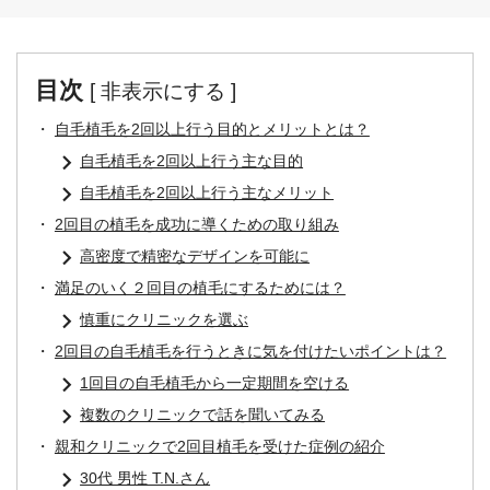
目次
[
非表示にする
]
自毛植毛を2回以上行う目的とメリットとは？
自毛植毛を2回以上行う主な目的
自毛植毛を2回以上行う主なメリット
2回目の植毛を成功に導くための取り組み
高密度で精密なデザインを可能に
満足のいく２回目の植毛にするためには？
慎重にクリニックを選ぶ
2回目の自毛植毛を行うときに気を付けたいポイントは？
1回目の自毛植毛から一定期間を空ける
複数のクリニックで話を聞いてみる
親和クリニックで2回目植毛を受けた症例の紹介
30代 男性 T.N.さん