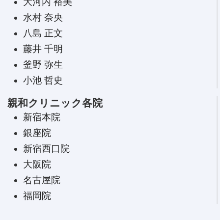
大河内 裕美
水村 奈央
八島 正文
藤井 千明
釜野 弥生
小池 哲史
親和クリニック各院
新宿本院
銀座院
新宿西口院
大阪院
名古屋院
福岡院