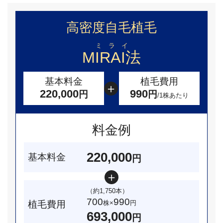
高密度自毛植毛
ミ ラ イ
MIRAI法
基本料金
植毛費用
220,000
990
円
円
/1株あたり
料金例
220,000
基本料金
円
（約1,750本）
700
990
植毛費用
株×
円
693,000
円