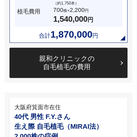
（約1,750本）
700
2,200
植毛費用
株×
円
1,540,000
円
1,870,000
合計
円
親和クリニックの
自毛植毛の費用
大阪府箕面市在住
40代 男性 F.Y.さん
生え際 自毛植毛（MIRAI法）
2,000株の症例