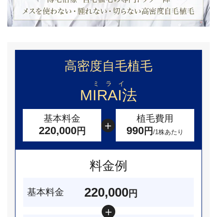
高密度自毛植毛
ミ ラ イ
MIRAI法
基本料金
植毛費用
220,000
990
円
円
/1株あたり
料金例
220,000
基本料金
円