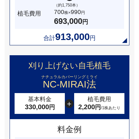
（約1,750本）
700
990
植毛費用
株×
円
693,000
円
913,000
合計
円
刈り上げない自毛植毛
ナチュラルカバーリングミライ
NC-MIRAI法
基本料金
植毛費用
330,000
2,200
円
円
/1株あたり
料金例