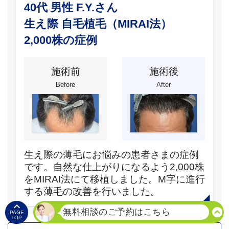
40代 男性 F.Y.さん
生え際 自毛植毛（MIRAI法）
2,000株の症例
施術前
施術後
Before
After
生え際の薄毛にお悩みの患者さまの症例
です。自然な仕上がりになるよう2,000株
をMIRAI法にて移植しました。M字に進行
する薄毛の改善を行いました。

PAGE
TOP